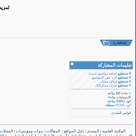
لمزيد
تعليمات المشاركة
لا تستطيع
إضافة مواضيع جديدة
لا تستطيع
الرد على المواضيع
لا تستطيع
إرفاق ملفات
لا تستطيع
تعديل مشاركاتك
is
BB code
متاحة
الابتسامات
متاحة
كود [IMG]
متاحة
كود HTML
معطلة
قوانين المنتدى
المكتبة العلمية
|
المنتدى
|
دليل المواقع
|
المقالات
|
ندوات ومؤتمرات
|
المجلات
الاستشارات
|
صحة الوليد
|
صحة الطفل
|
أمراض الأطفال
|
سلوكيات الطفل
|
مشاكل 