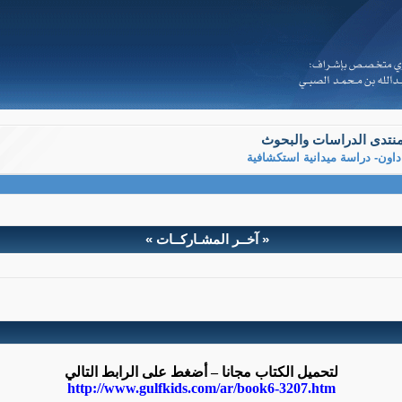
نتدى الدراسات والبحوث
داون- دراسة ميدانية استكشافية
« آخــر المشـاركــات »
ية استكشافية
 العاطفي لدى أمهات الأطفال المعاقين ذهنيا =متلازمة داون- دراسة 
أ. سميرة بوزقاق.
أ.د. نادية بوشلالق.
لتحميل الكتاب مجانا – أضغط على الرابط التالي
http://www.gulfkids.com/ar/book6-3207.htm