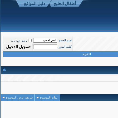
أطفال الخليج
دليل المواقع
1
#
اسم العضو
حفظ البيانات؟
تاريخ التسجيل: Mar 2008
المشاركات: 1,190
كلمة المرور
التقويم
ميدانية استكشافية
أدوات الموضوع
طريقة عرض الموضوع