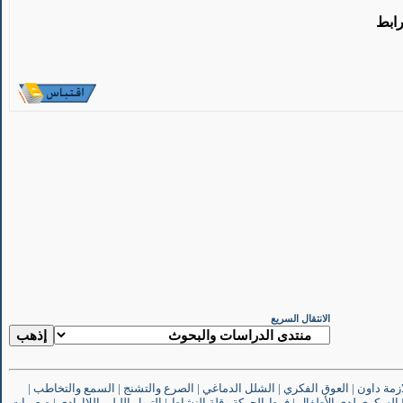
رابط
الانتقال السريع
ازمة داون
|
العوق الفكري
|
الشلل الدماغي
|
الصرع والتشنج
|
السمع والتخاطب
|
السكري لدى الأطفال
|
فرط الحركة وقلة النشاط
|
التبول الليلي اللاإرادي
|
صعوبات