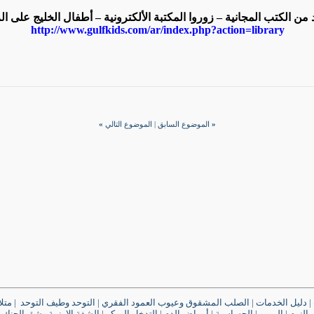
 من الكتب المجانية – زوروا المكتبة الألكترونية – أطفال الخليج على ال
http://www.gulfkids.com/ar/index.php?action=library
«
الموضوع السابق
|
الموضوع التالي
»
|
دليل الخدمات
|
الصلب المشقوق وعيوب العمود الفقري
|
التوحد وطيف التوحد
|
متل
النوم
|
الـربـو
|
الحساسية
|
أمراض الدم
|
التدخل المبكر
|
الشفة الارنبية وشق الحنك
|