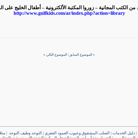
 من الكتب المجانية – زوروا المكتبة الألكترونية – أطفال الخليج على ال
http://www.gulfkids.com/ar/index.php?action=library
«
الموضوع السابق
|
الموضوع التالي
»
|
دليل الخدمات
|
الصلب المشقوق وعيوب العمود الفقري
|
التوحد وطيف التوحد
|
متل
النوم
|
الـربـو
|
الحساسية
|
أمراض الدم
|
التدخل المبكر
|
الشفة الارنبية وشق الحنك
|