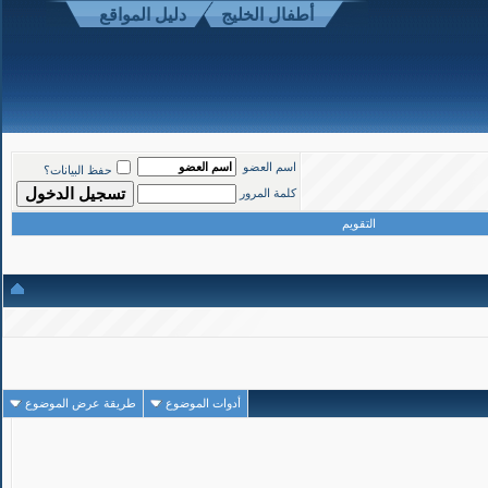
أطفال الخليج
دليل المواقع
1
#
اسم العضو
حفظ البيانات؟
تاريخ التسجيل: Mar 2008
المشاركات: 1,190
كلمة المرور
التقويم
ميدانية استكشافية
أدوات الموضوع
طريقة عرض الموضوع