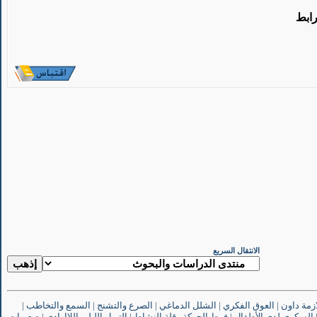
رابط
الانتقال السريع
ازمة داون
|
العوق الفكري
|
الشلل الدماغي
|
الصرع والتشنج
|
السمع والتخاطب
|
السكري لدى الأطفال
|
فرط الحركة وقلة النشاط
|
التبول الليلي اللاإرادي
|
صعوبات