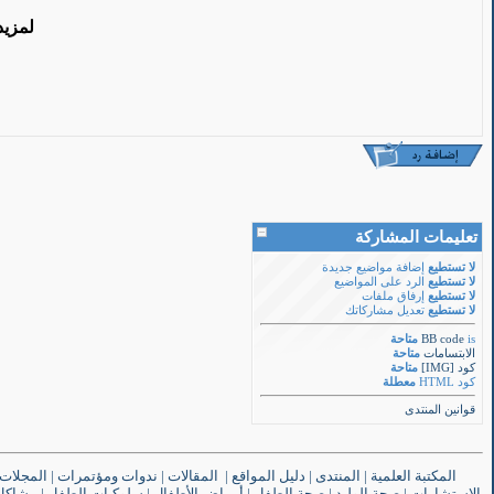
لمزيد
تعليمات المشاركة
لا تستطيع
إضافة مواضيع جديدة
لا تستطيع
الرد على المواضيع
لا تستطيع
إرفاق ملفات
لا تستطيع
تعديل مشاركاتك
is
BB code
متاحة
الابتسامات
متاحة
كود [IMG]
متاحة
كود HTML
معطلة
قوانين المنتدى
المكتبة العلمية
|
المنتدى
|
دليل المواقع
|
المقالات
|
ندوات ومؤتمرات
|
المجلات
الاستشارات
|
صحة الوليد
|
صحة الطفل
|
أمراض الأطفال
|
سلوكيات الطفل
|
مشاكل 