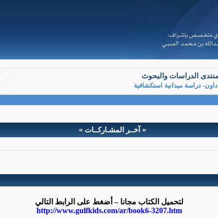
نتدى الدراسات والبحوث
داون- دراسة ميدانية استكشافية
« آخــر المشـاركــات »
ية استكشافية
 العاطفي لدى أمهات الأطفال المعاقين ذهنيا =متلازمة داون- دراسة 
أ. سميرة بوزقاق.
أ.د. نادية بوشلالق.
لتحميل الكتاب مجانا – أضغط على الرابط التالي
http://www.gulfkids.com/ar/book6-3207.htm