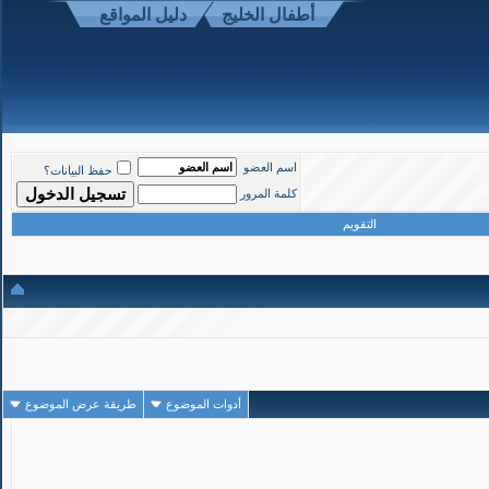
أطفال الخليج
دليل المواقع
1
#
اسم العضو
حفظ البيانات؟
تاريخ التسجيل: Mar 2008
المشاركات: 1,190
كلمة المرور
التقويم
صل لدى أطفال من ذوي
أدوات الموضوع
طريقة عرض الموضوع