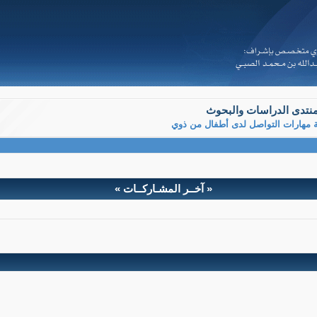
نتدى الدراسات والبحوث
ية مهارات التواصل لدى أطفال من ذوي
« آخــر المشـاركــات »
 لدى أطفال من ذوي
م على السلوك اللفظي في تنمية مهارات التوا