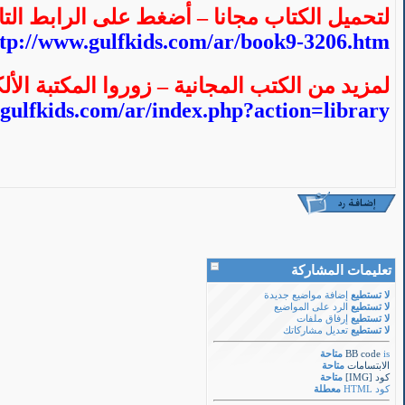
لتحميل الكتاب مجانا – أضغط على الرابط التا
ttp://www.gulfkids.com/ar/book9-3206.htm
لمزيد من الكتب المجانية – زوروا المكتبة الأل
gulfkids.com/ar/index.php?action=library
تعليمات المشاركة
لا تستطيع
إضافة مواضيع جديدة
لا تستطيع
الرد على المواضيع
لا تستطيع
إرفاق ملفات
لا تستطيع
تعديل مشاركاتك
is
BB code
متاحة
الابتسامات
متاحة
كود [IMG]
متاحة
كود HTML
معطلة