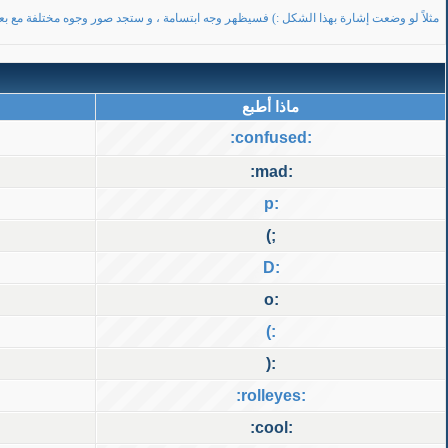
مثلاً لو وضعت إشارة بهذا الشكل :) فسيظهر وجه ابتسامة ، و ستجد صور وجوه مختلفة مع بع
ماذا أطبع
:confused:
:mad:
:p
;)
:D
:o
:)
:(
:rolleyes:
:cool: