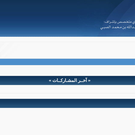
Powered by vBulletin® Version 3.8.2
Copyright ©2000 - 2026, Jelsoft Enterprises Ltd
a.d -
i.
s.
s.
w
« آخــر المشـاركــات »