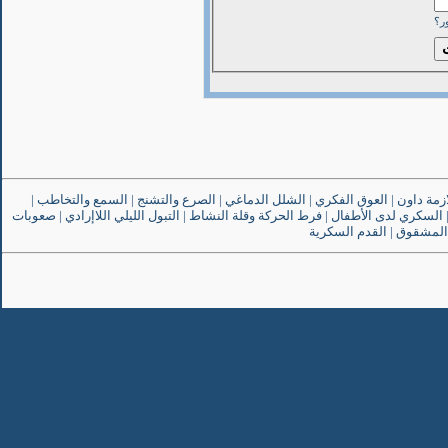
ر؟
ازمة داون
|
العوق الفكري
|
الشلل الدماغي
|
الصرع والتشنج
|
السمع والتخاطب
|
السكري لدى الأطفال
|
فرط الحركة وقلة النشاط
|
التبول الليلي اللاإرادي
|
صعوبات
المشقوق
|
القدم السكرية