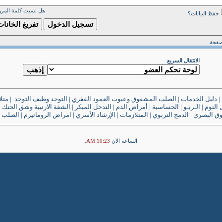
هل نسيت كلمة المرو
حفظ البيانات؟
صفحة.
الانتقال السريع
|
دليل الخدمات
|
الصلب المشقوق وعيوب العمود الفقري
|
التوحد وطيف التوحد
|
متل
النوم
|
الـربـو
|
الحساسية
|
أمراض الدم
|
التدخل المبكر
|
الشفة الارنبية وشق الحنك
|
وق البصري
|
الدمج التربوي
|
المتلازمات
|
الإرشاد الأسري
|
امراض الروماتيزم
|
الصلب 
الساعة الآن
10:23 AM
.